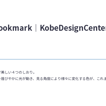
bookmark｜KobeDesignCenter
で美しい４つのしおり。
り煌びやかに光が動き、見る角度により様々に変化する色が、これ