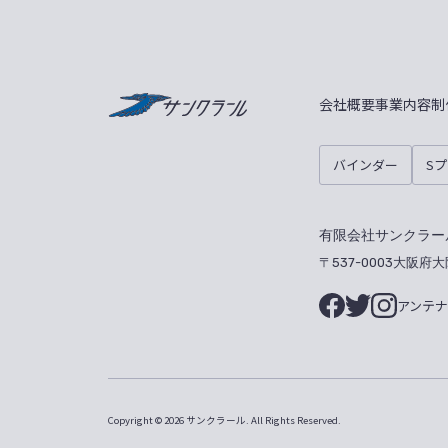
サンクラール
会社概要
事業内容
制
バインダー
S
有限会社サンクラー
〒537-0003大阪府
アンテ
Copyright © 2026 サンクラール.
All Rights Reserved.