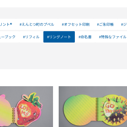
リント®
#えんとつ町のプペル
#オフセット印刷
#ご朱印帳
#
ューブック
#リフィル
#リングノート
#命名書
#特殊なファイル