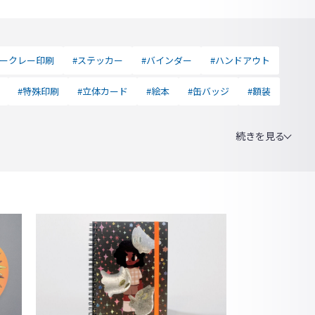
ジークレー印刷
#ステッカー
#バインダー
#ハンドアウト
#特殊印刷
#立体カード
#絵本
#缶バッジ
#額装
続きを見る