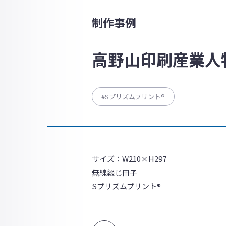
制作事例
高野山印刷産業人物
#Sプリズムプリント®
サイズ：W210×H297
無線綴じ冊子
Sプリズムプリント®︎