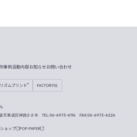
作事例
活動内容
お知らせ
お問い合わせ
プリズムプリント
FACTORY01
®
ル
大阪市東成区神路2-2-8
TEL:06-6973-6116 FAX:06-6973-6226
ナショップ
POP-PAPER