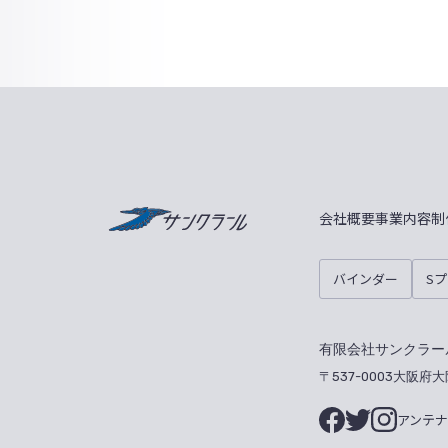
サンクラール
会社概要
事業内容
制
バインダー
S
有限会社サンクラー
〒537-0003大阪府
アンテ