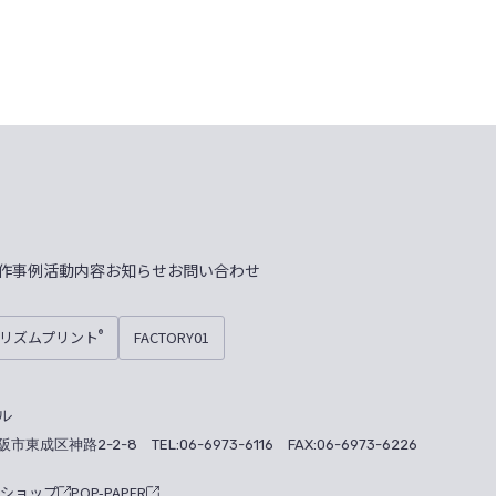
作事例
活動内容
お知らせ
お問い合わせ
プリズムプリント
FACTORY01
®
ル
大阪市東成区神路2-2-8
TEL:06-6973-6116 FAX:06-6973-6226
ナショップ
POP-PAPER