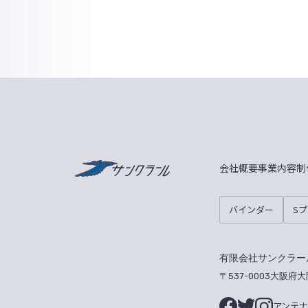
サンクラール
会社概要
事業内容
制
バインダー
S
有限会社サンクラー
〒537-0003大阪府
アンテ