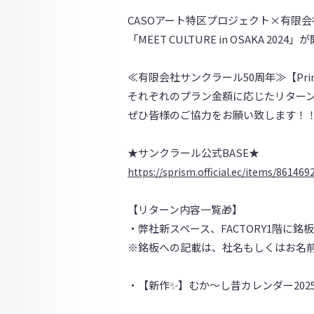
CASOアート特区プロジェクト×有限会社サ
「MEET CULTURE in OSAKA 20
≪有限会社サンクラール50周年≫【Print
それぞれのプラン金額に応じたリターン
ぜひ皆様のご協力をお願い致します！
★サンクラール公式BASE★
https://sprism.official.ec/items/861469
【リターン内容一覧🎁】
・弊社新スペース、FACTORY1階に銘
※銘板への記載は、社名もしくはお名
・【新作✨】むか〜し昔カレンダー202