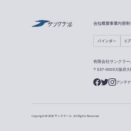
サンクラール
会社概要
事業内容
制
バインダー
S
有限会社サンクラー
〒537-0003大阪府
アンテ
Copyright © 2026 サンクラール.
All Rights Reserved.