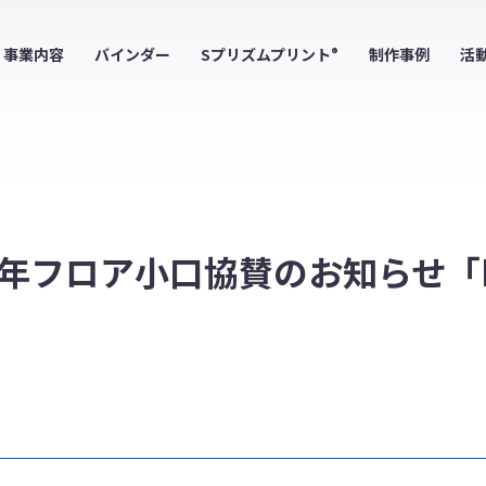
事業内容
バインダー
Sプリズムプリント
制作事例
活
®
フロア小口協賛のお知らせ「MEET