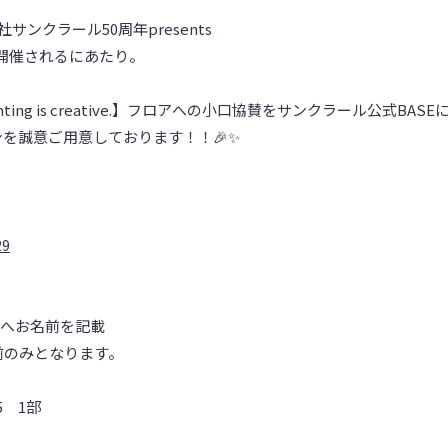
ンクラール50周年presents
24」が開催されるにあたり。
ing is creative.】フロアへの小口協賛をサンクラール公式BAS
を誠意ご用意しております！！🎉✨
！
29
板へお名前を記載
前のみとなります。
5 1部