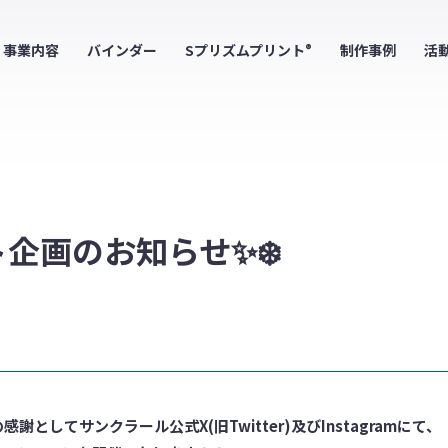
事業内容
バインダー
Sプリズムプリント
制作事例
活
®
ト企画のお知らせ✨❄️
してサンクラール公式X(旧Twitter)及びInstagramにて、