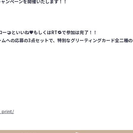
キャンペーンを開催いたします！！
ー🤝といいね💗もしくはRT🔁で参加は完了！！
ォームへの応募の3点セットで、特別なグリーティングカード全二種の
_print/