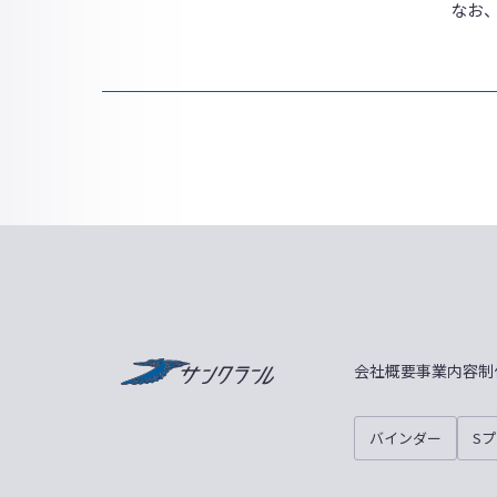
なお
サンクラール
会社概要
事業内容
制
バインダー
S